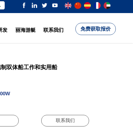

免费获取报价
研发
丽海游艇
联系我们
 铝制双体船工作和实用船
500W
联系我们