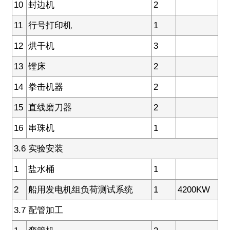
10
封边机
2
11
行号打印机
1
12
烘干机
3
13
镗床
2
14
拳击机器
2
15
直线磨刀器
2
16
串珠机
1
3.6 实验安装
1
盐水桶
1
2
船用发电机组负荷测试系统
1
4200KW
3.7 配管加工