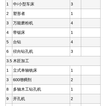
1
中/小型车床
3
2
塑形者
1
3
万能磨粉机
4
4
带锯床
1
5
台钻
4
6
径向钻孔机
3
3.5 木匠加工
1
立式单轴铣床
1
3
600增稠剂
2
8
多轴木工钻孔机
1
9
开孔机
2