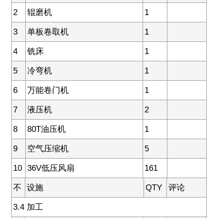
2
辊磨机
1
3
单板卷取机
1
4
铣床
1
5
冷弯机
1
6
万能卷门机
1
7
液压机
2
8
80T油压机
1
9
空气压缩机
5
10
36V低压风扇
161
不
设施
QTY
评论
3.4 加工