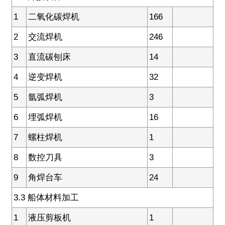
1
二氧化碳焊机
166
2
交流焊机
246
3
直流碳刨床
14
4
逆变焊机
32
5
氩弧焊机
3
6
埋弧焊机
16
7
螺柱焊机
1
8
数控刀具
3
9
角焊台车
24
3.3 船体材料加工
1
液压剪板机
1