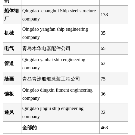
割
船体钢
Qingdao changhui Ship steel structure
138
厂
company
Qingdao yangfan ship engineering
机械
35
company
电气
青岛木华电器配件公司
65
Qingdao yanhai ship engineering
管道
62
company
绘画
青岛青涂船舶涂装工程公司
75
Qingdao dingxin fitment engineering
镶板
36
company
Qingdao jinglu ship engineering
通风
22
company
全部的
468