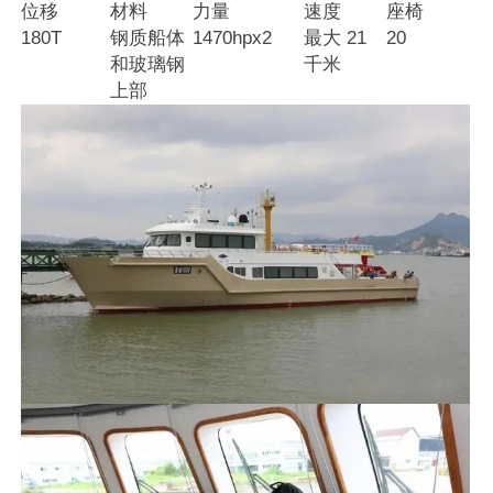
位移
材料
力量
速度
座椅
180T
钢质船体
1470hpx2
最大 21
20
和玻璃钢
千米
上部