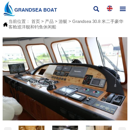


当前位置：
首页
>
产品
>
游艇
>
Grandsea 30.8 米二手豪华

客舱巡洋舰和钓鱼休闲船