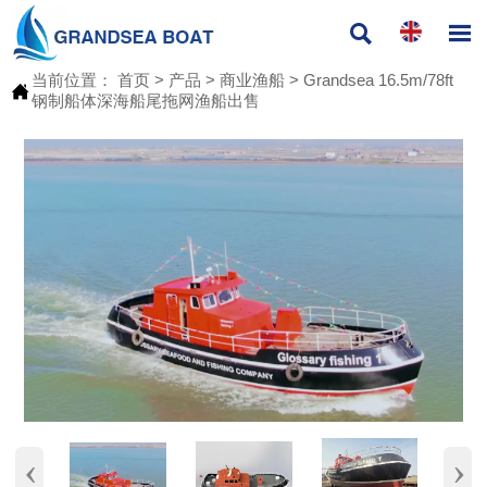


当前位置：
首页
>
产品
>
商业渔船
>
Grandsea 16.5m/78ft

钢制船体深海船尾拖网渔船出售
‹
›