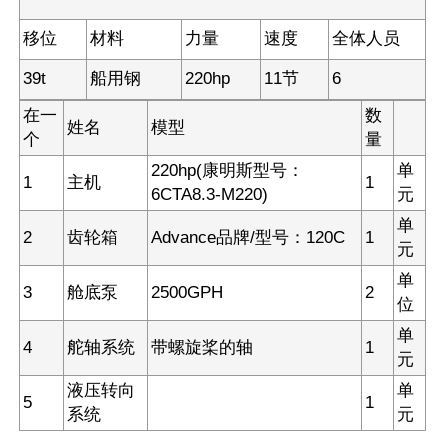
移位
材料
力量
速度
全体人员
39t
船用钢
220hp
11节
6
在一
数
姓名
模型
个
量
220hp(康明斯型号：
单
1
主机
1
6CTA8.3-M220)
元
单
2
齿轮箱
Advance品牌/型号：120C
1
元
单
3
舱底泵
2500GPH
2
位
单
4
舵轴系统
带螺旋桨的轴
1
元
液压转向
单
5
1
系统
元