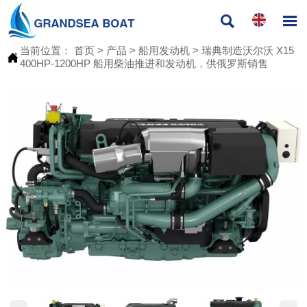


当前位置：
首页
>
产品
>
船用发动机
>
瑞典制造沃尔沃 X15

400HP-1200HP 船用柴油推进和发动机，供俄罗斯销售