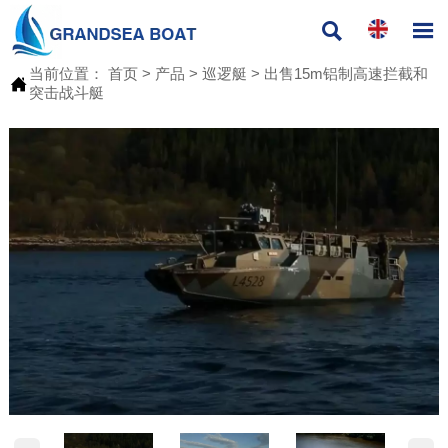


当前位置：
首页
>
产品
>
巡逻艇
>
出售15m铝制高速拦截和

突击战斗艇