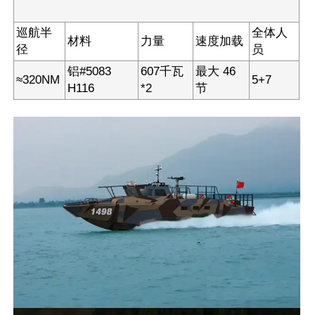
巡航半
全体人
材料
力量
速度加载
径
员
铝#5083
607千瓦
最大 46
≈320NM
5+7
H116
*2
节