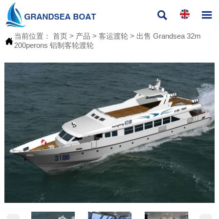


当前位置：
首页
>
产品
>
客运渡轮
>
出售 Grandsea 32m

200perons 铝制客轮渡轮