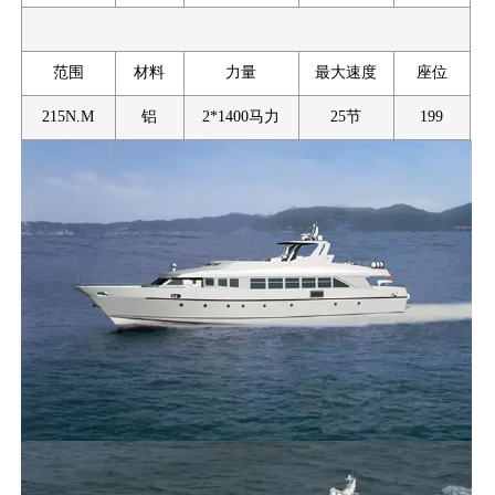
范围
材料
力量
最大速度
座位
215N.M
铝
2*1400马力
25节
199