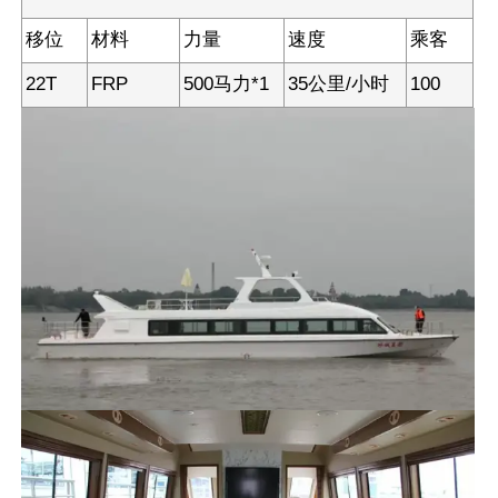
移位
材料
力量
速度
乘客
22T
FRP
500马力*1
35公里/小时
100