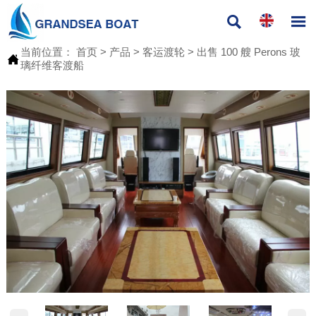


当前位置：
首页
>
产品
>
客运渡轮
>
出售 100 艘 Perons 玻

璃纤维客渡船